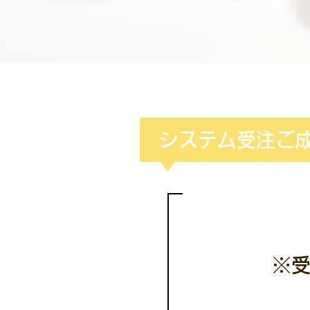
システム受注ご
※